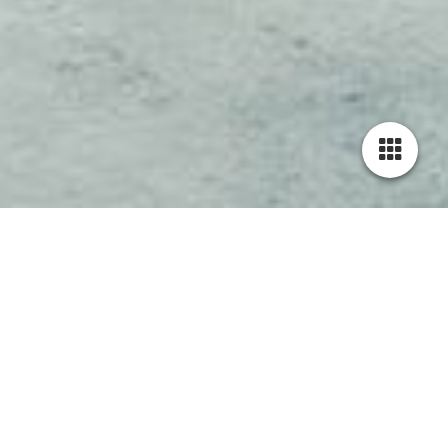
Wir stehen für
zukunfts­fähiges bauen
PROJEKTENTWICKLUNG | BAUÜBERWACHUNG |
PLANUNG | HOCHBAU | TIEFBAU |
GENERALUNTERNEHMER | FERTIGSTELLUNG